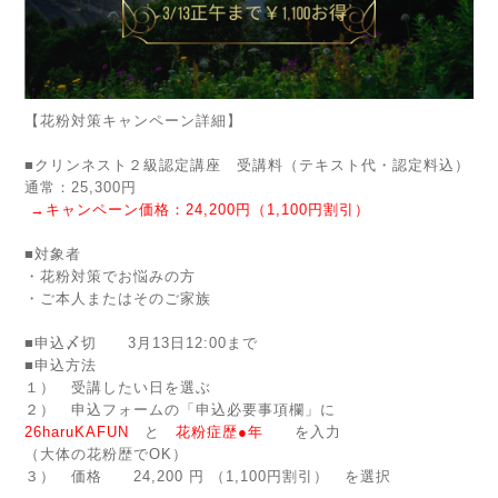
【花粉対策キャンペーン詳細】
■クリンネスト２級認定講座 受講料（テキスト代・認定料込）
通常：25,300円
→キャンペーン価格：24,200円（1,100円割引）
■対象者
・花粉対策でお悩みの方
・ご本人またはそのご家族
■申込〆切 3月13日12:00まで
■申込方法
１）
受講したい日を選ぶ
２） 申込フォームの「申込必要事項欄」に
26haruKAFUN
と
花粉症歴●年
を入力
（大体の花粉歴でOK）
３） 価格 24,200 円 （1,100円割引） を選択