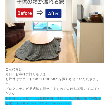
こんにちは。
先日、お客様に許可を頂き、
お片付けサポートのBEFOREAfterを撮影させていただきまし
た。
ブログにテレビ周辺編を載せてますのでよければ覗いてみてく
ださい！
お片付けサービス お客様事例 リビングに子供のモノが溢れ
る家 : おうち＋plus BLOG (livedoor.blog)