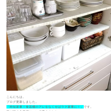
こんにちは。
ブログ更新しました。
「
時短家事！食器棚のアレをなくせばラク家事に！
」
です。